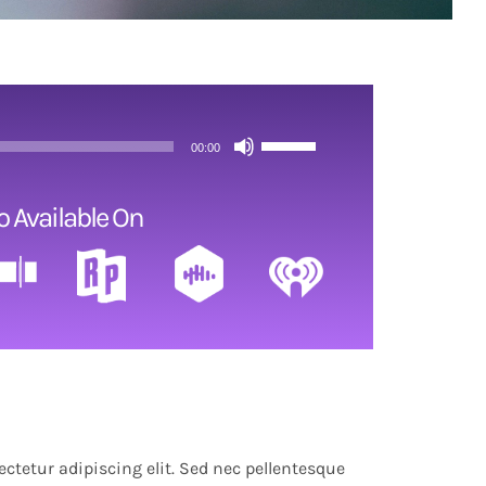
Use
00:00
Up/Down
Arrow
o Available On
keys
to
increase
or
decrease
volume.
ctetur adipiscing elit. Sed nec pellentesque