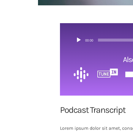
Audio
00:00
Player
Als
Podcast Transcript
Lorem ipsum dolor sit amet, conse